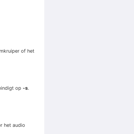
mkruiper of het
eindigt op
-s
.
er het audio