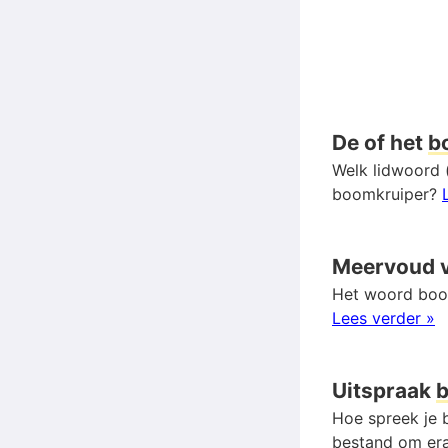
De of het
b
Welk lidwoord 
boomkruiper?
Meervoud 
Het woord boom
Lees verder »
Uitspraak
b
Hoe spreek je b
bestand om era