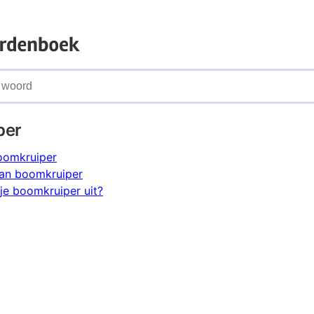
per
oomkruiper
an boomkruiper
je boomkruiper uit?