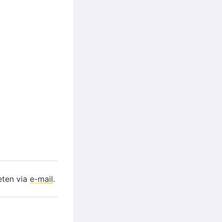
eten via
e-mail
.