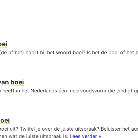
oei
de of het) hoort bij het woord boei? Is het de boei of het 
van
boei
 heeft in het Nederlands één meervoudsvorm die eindigt 
oei
oei uit? Twijfel je over de juiste uitspraak? Beluister het 
en wat de juiste uitspraak is.
Lees verder »