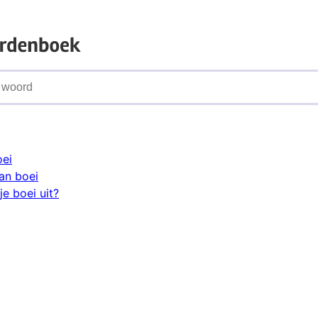
oei
an boei
e boei uit?