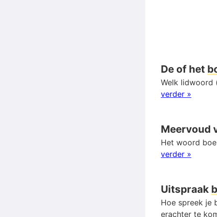
De of het
b
Welk lidwoord (
verder »
Meervoud 
Het woord boei
verder »
Uitspraak
b
Hoe spreek je b
erachter te kom