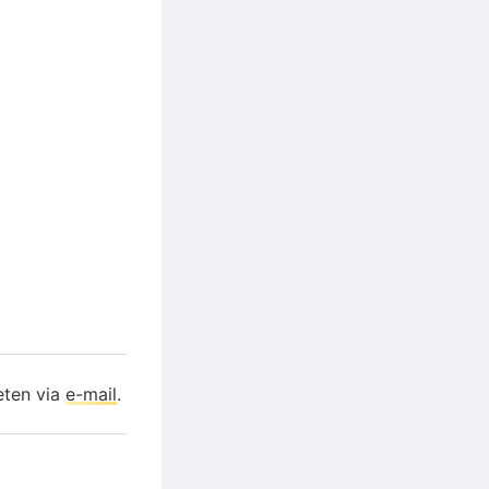
eten via
e-mail
.