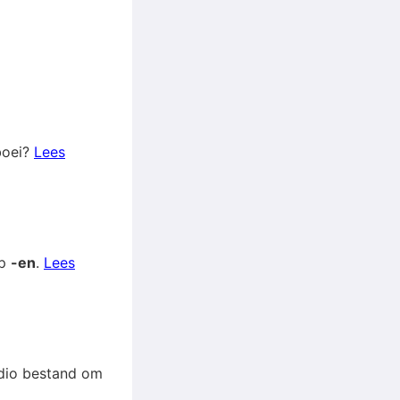
boei?
Lees
op
-en
.
Lees
audio bestand om