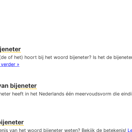
ijeneter
de of het) hoort bij het woord bijeneter? Is het de bijenete
 verder »
van
bijeneter
neter heeft in het Nederlands één meervoudsvorm die eind
bijeneter
enis van het woord bijeneter weten? Bekijk de betekenis!
L