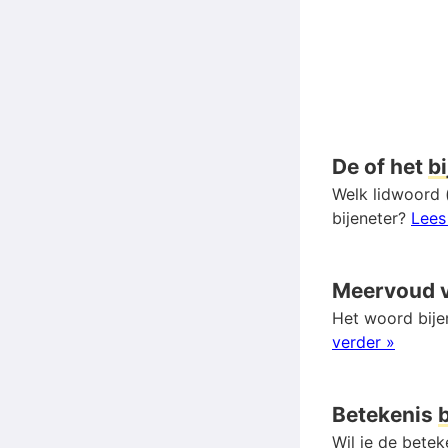
De of het
b
Welk lidwoord (
bijeneter?
Lees
Meervoud 
Het woord bije
verder »
Betekenis
Wil je de betek