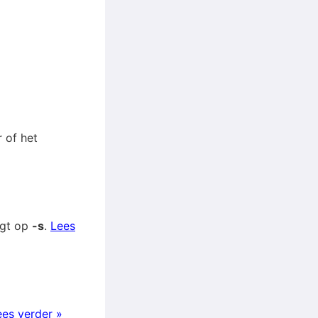
r of het
igt op
-s
.
Lees
ees verder »