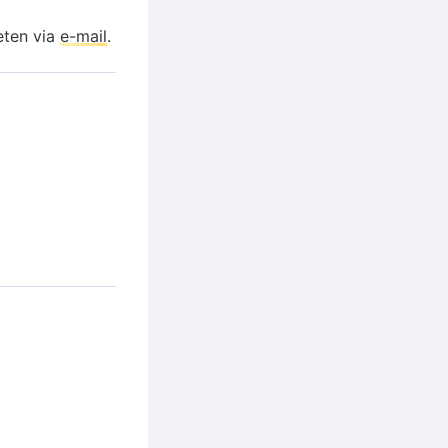
eten via
e-mail
.