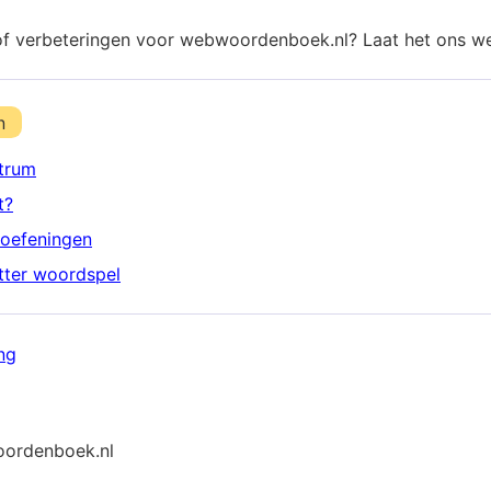
of verbeteringen voor webwoordenboek.nl? Laat het ons w
n
trum
t?
oefeningen
etter woordspel
ng
ordenboek.nl