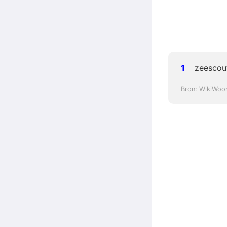
zeescou
Bron:
WikiWoo