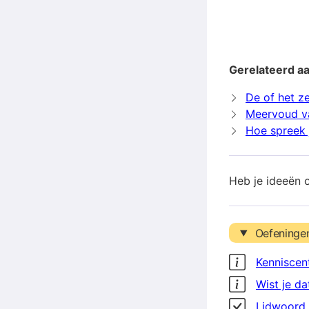
Gerelateerd a
De of het z
Meervoud v
Hoe spreek 
Heb je ideeën 
Oefeninge
Kenniscen
Wist je da
Lidwoord 