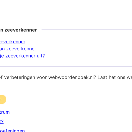
an zeeverkenner
eeverkenner
an zeeverkenner
je zeeverkenner uit?
of verbeteringen voor webwoordenboek.nl? Laat het ons w
n
trum
t?
oefeningen