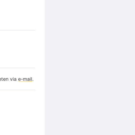
eten via
e-mail
.