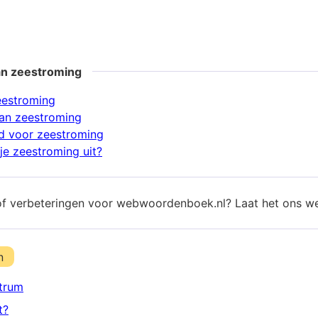
an zeestroming
eestroming
an zeestroming
d voor zeestroming
je zeestroming uit?
of verbeteringen voor webwoordenboek.nl? Laat het ons w
n
trum
t?