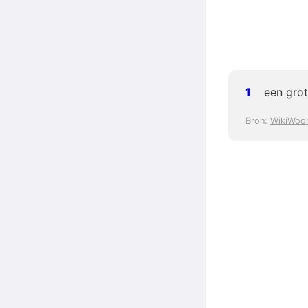
een gro
Bron:
WikiWoo