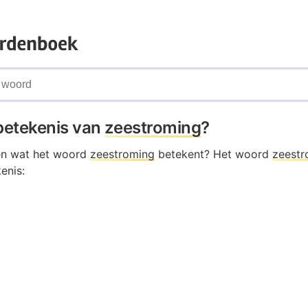
 betekenis van
zeestroming
?
en wat het woord
zeestroming
betekent? Het woord
zeestr
enis: