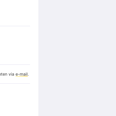
eten via
e-mail
.