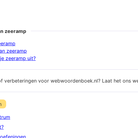
an zeeramp
eeramp
an zeeramp
je zeeramp uit?
of verbeteringen voor webwoordenboek.nl? Laat het ons w
n
trum
t?
oefeningen