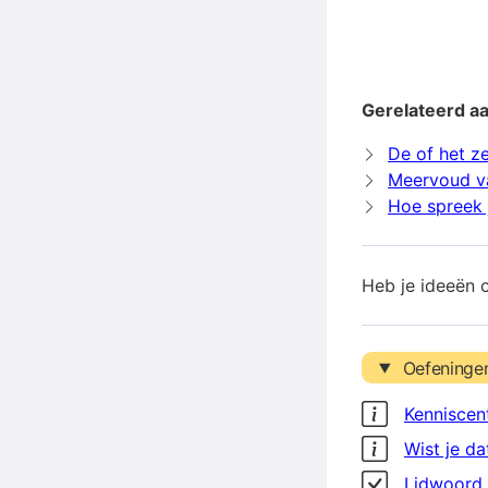
Gerelateerd a
De of het z
Meervoud v
Hoe spreek 
Heb je ideeën 
Oefeninge
Kenniscen
Wist je da
Lidwoord 