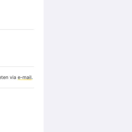
eten via
e-mail
.