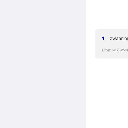
zwaar o
Bron:
WikiWoo