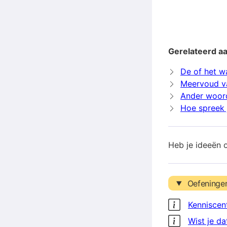
Gerelateerd aa
De of het w
Meervoud v
Ander woord
Hoe spreek j
Heb je ideeën 
Oefeninge
Kenniscen
Wist je da