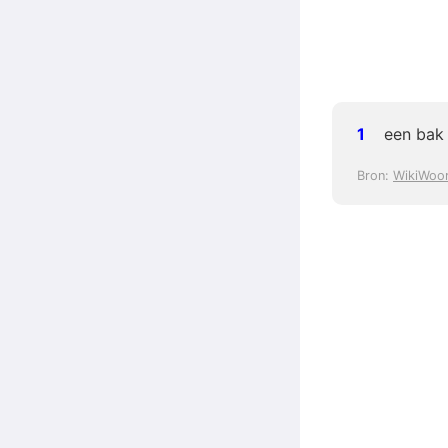
een bak 
Bron:
WikiWoo