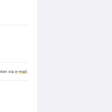
eten via
e-mail
.