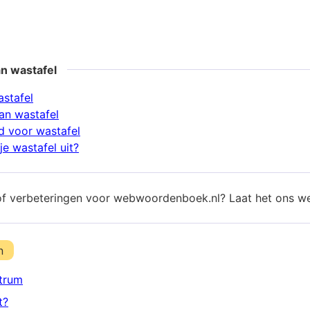
n wastafel
astafel
an wastafel
 voor wastafel
e wastafel uit?
of verbeteringen voor webwoordenboek.nl? Laat het ons w
n
trum
t?