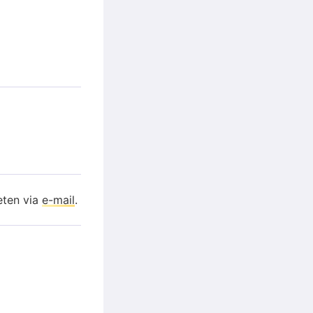
eten via
e-mail
.