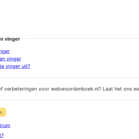
n vinger
inger
an vinger
e vinger uit?
of verbeteringen voor webwoordenboek.nl? Laat het ons w
n
trum
t?