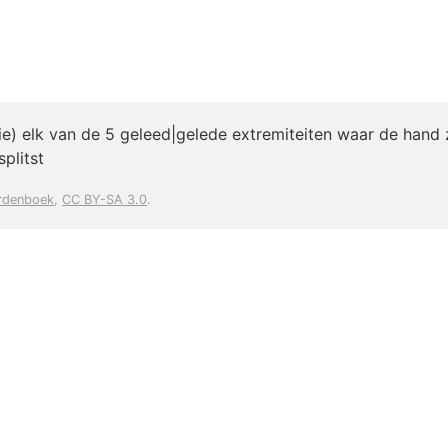
e) elk van de 5 geleed|gelede extremiteiten waar de hand z
splitst
rdenboek
,
CC BY-SA 3.0
.