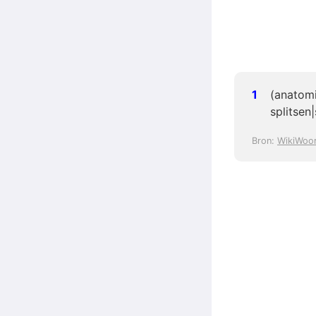
(anatomi
splitsen|
Bron:
WikiWoo