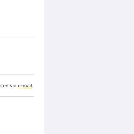
eten via
e-mail
.