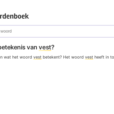
 betekenis van
vest
?
en wat het woord
vest
betekent? Het woord
vest
heeft in t