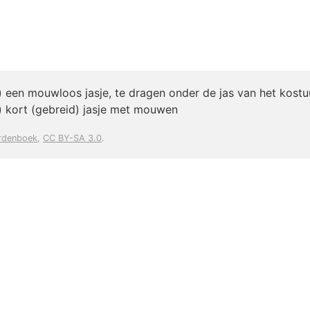
) een mouwloos jasje, te dragen onder de jas van het kost
) kort (gebreid) jasje met mouwen
rdenboek
,
CC BY-SA 3.0
.