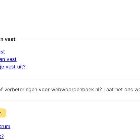
n vest
est
an vest
e vest uit?
of verbeteringen voor webwoordenboek.nl? Laat het ons w
n
trum
t?