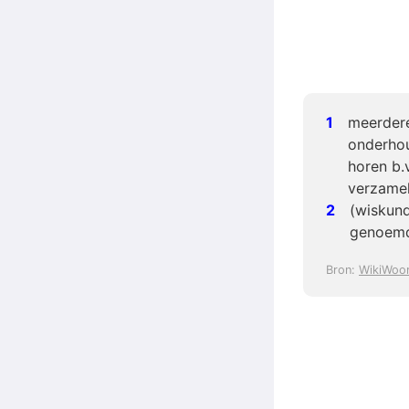
meerdere
onderhou
horen b.
verzamel
(wiskund
genoemd
Bron:
WikiWoo