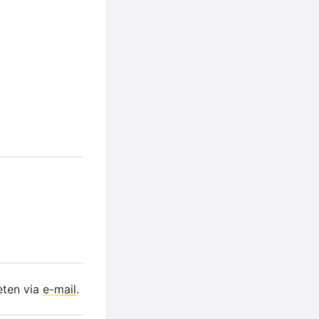
eten via
e-mail
.