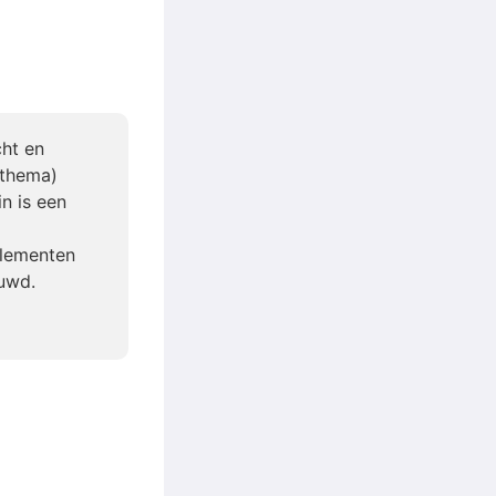
ht en
(thema)
n is een
elementen
uwd.