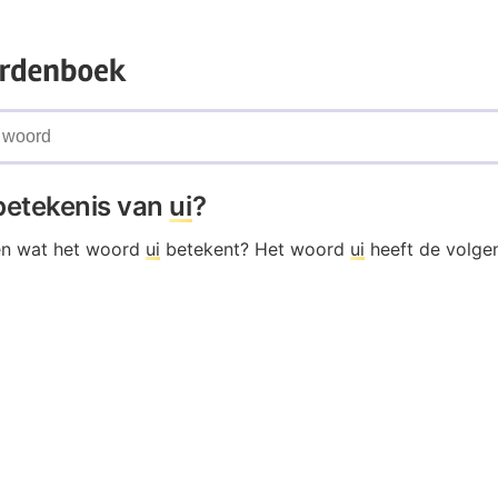
 betekenis van
ui
?
en wat het woord
ui
betekent? Het woord
ui
heeft de volge