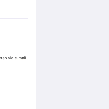
eten via
e-mail
.