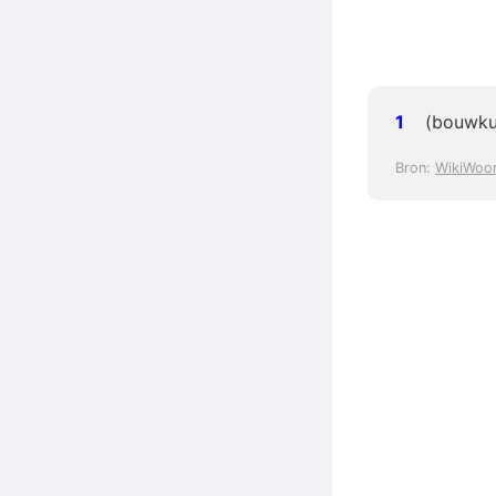
(bouwku
Bron:
WikiWoo