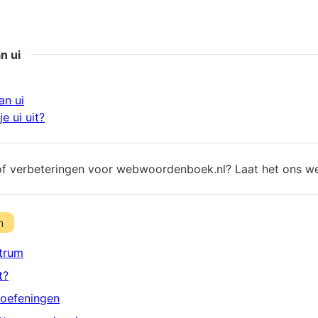
n ui
an ui
e ui uit?
of verbeteringen voor webwoordenboek.nl? Laat het ons w
n
trum
t?
oefeningen