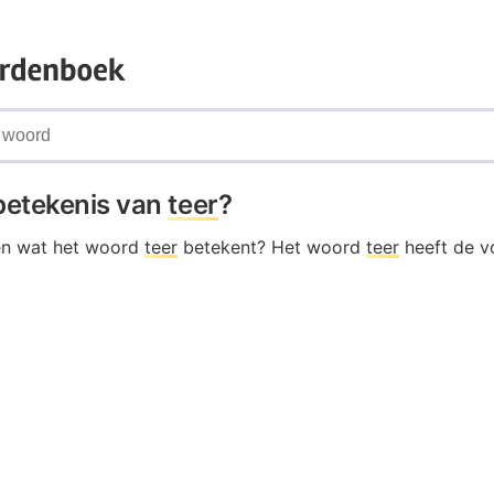
 betekenis van
teer
?
en wat het woord
teer
betekent? Het woord
teer
heeft de v