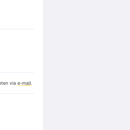
eten via
e-mail
.