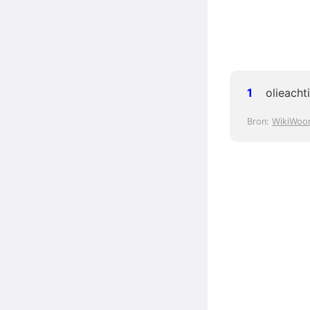
olieacht
Bron:
WikiWoo