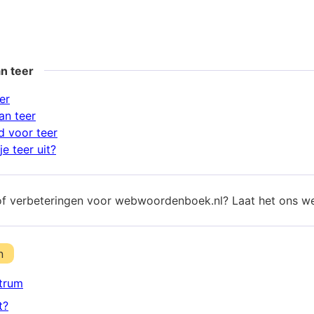
n teer
er
an teer
 voor teer
e teer uit?
of verbeteringen voor webwoordenboek.nl? Laat het ons w
n
trum
t?