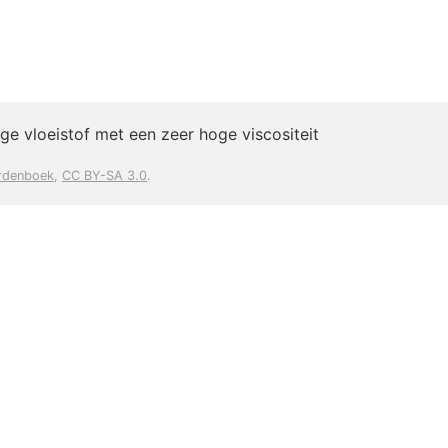
ige vloeistof met een zeer hoge viscositeit
rdenboek
,
CC BY-SA 3.0
.