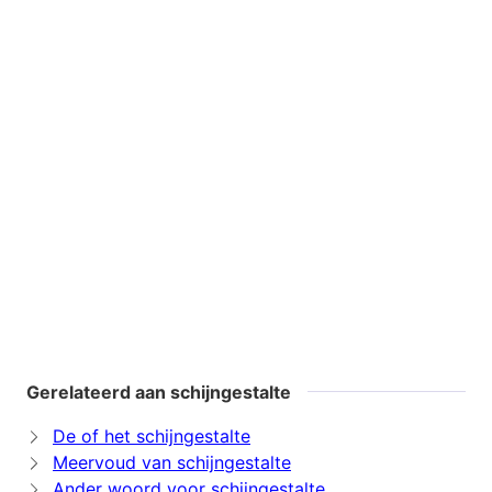
Gerelateerd aan schijngestalte
De of het schijngestalte
Meervoud van schijngestalte
Ander woord voor schijngestalte