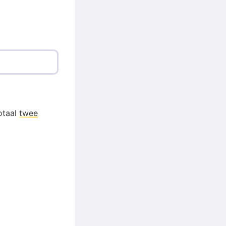
otaal
twee