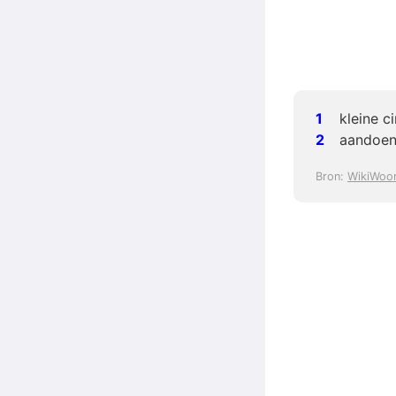
kleine c
aandoeni
Bron:
WikiWoo