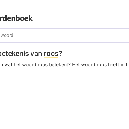
 betekenis van
roos
?
en wat het woord
roos
betekent? Het woord
roos
heeft in t