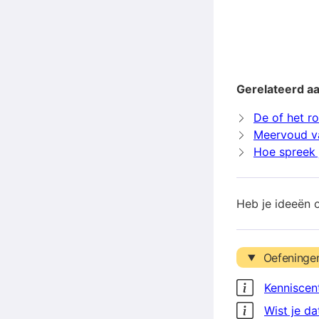
Gerelateerd a
De of het r
Meervoud v
Hoe spreek j
Heb je ideeën 
Oefeninge
Kenniscen
Wist je da