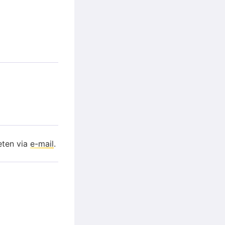
eten via
e-mail
.