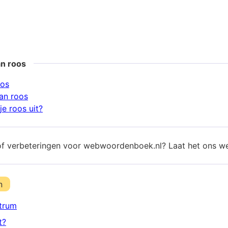
an roos
oos
an roos
e roos uit?
of verbeteringen voor webwoordenboek.nl? Laat het ons w
n
trum
t?