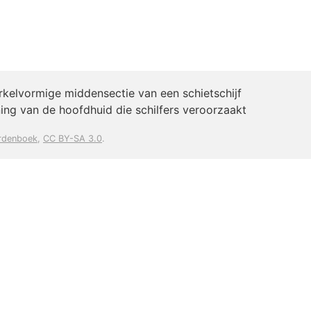
irkelvormige middensectie van een schietschijf
ng van de hoofdhuid die schilfers veroorzaakt
rdenboek
,
CC BY-SA 3.0
.