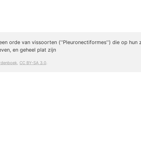
 een orde van vissoorten (''Pleuronectiformes'') die op hun 
ven, en geheel plat zijn
rdenboek
,
CC BY-SA 3.0
.