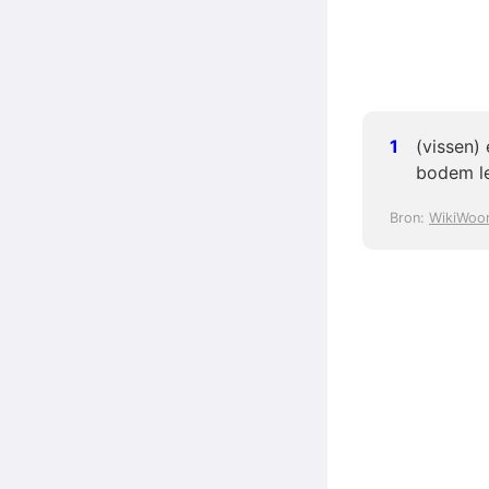
(vissen)
bodem le
Bron:
WikiWoo