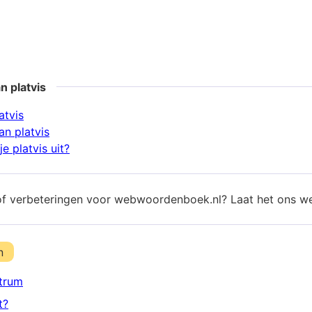
n platvis
atvis
n platvis
e platvis uit?
of verbeteringen voor webwoordenboek.nl? Laat het ons w
n
trum
t?