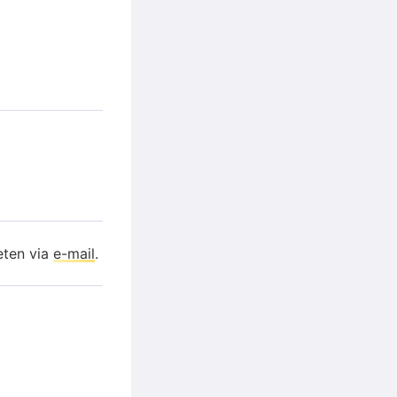
eten via
e-mail
.