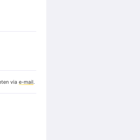
eten via
e-mail
.