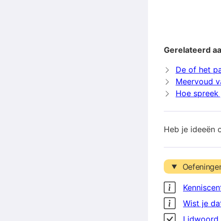
Gerelateerd aa
De of het p
Meervoud va
Hoe spreek j
Heb je ideeën 
Oefeninge
Kenniscen
Wist je da
Lidwoord 