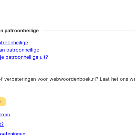
n patroonheilige
atroonheilige
n patroonheilige
e patroonheilige uit?
of verbeteringen voor webwoordenboek.nl? Laat het ons w
n
trum
t?
oefeningen