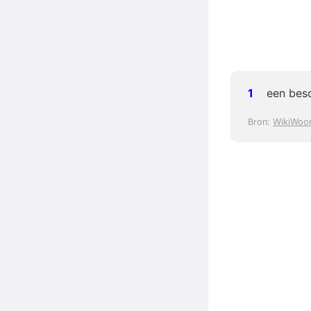
een bes
Bron:
WikiWoo