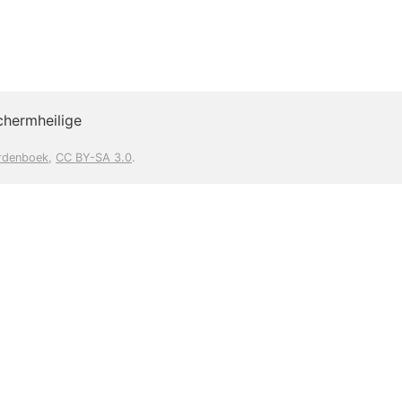
chermheilige
rdenboek
,
CC BY-SA 3.0
.