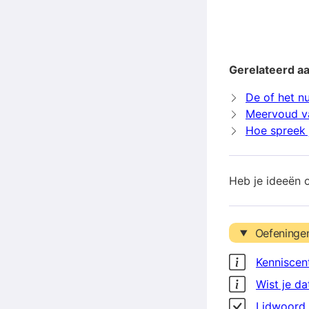
Gerelateerd aa
De of het nu
Meervoud va
Hoe spreek j
Heb je ideeën 
Oefeninge
Kenniscen
Wist je da
Lidwoord 