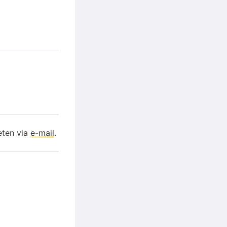
eten via
e-mail
.