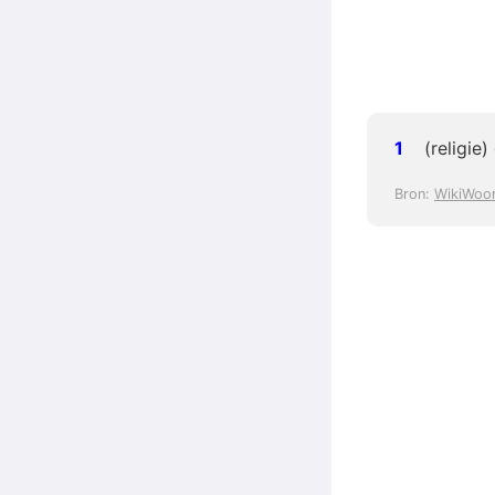
(religie
Bron:
WikiWoo