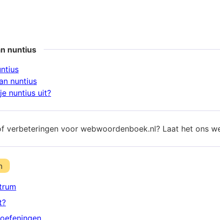
n nuntius
ntius
n nuntius
e nuntius uit?
of verbeteringen voor webwoordenboek.nl? Laat het ons w
n
trum
t?
oefeningen