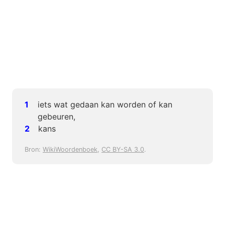
iets wat gedaan kan worden of kan
gebeuren,
kans
Bron:
WikiWoordenboek
,
CC BY-SA 3.0
.