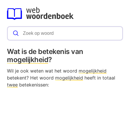
Wat is de betekenis van
mogelijkheid
?
Wil je ook weten wat het woord
mogelijkheid
betekent? Het woord
mogelijkheid
heeft in totaal
twee
betekenissen: