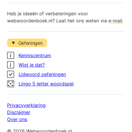
Heb je ideeën of verbeteringen voor
webwoordenboek.nl? Laat het ons weten via
e-mail
.
Oefeningen
Kenniscentrum
Wist je dat?
Lidwoord oefeningen
Lingo 5 letter woordspel
Privacyverklaring
Disclaimer
Over ons
© 2026 Webwoordenboek.nl