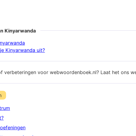
an Kinyarwanda
inyarwanda
je Kinyarwanda uit?
of verbeteringen voor webwoordenboek.nl? Laat het ons w
n
trum
t?
oefeningen