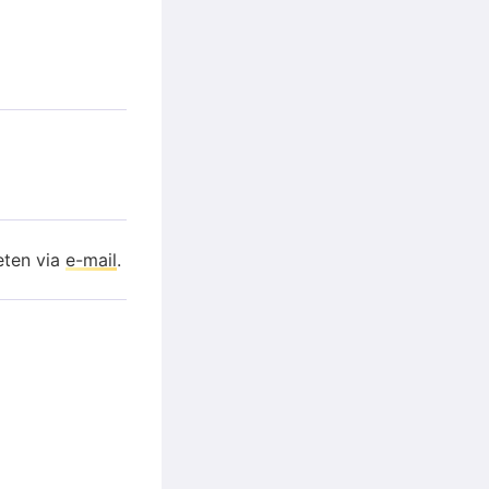
eten via
e-mail
.