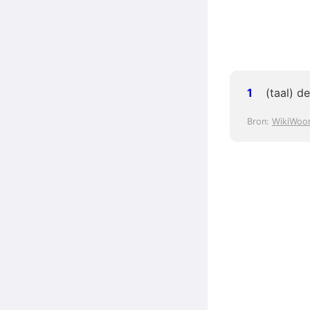
(taal) d
Bron:
WikiWoo