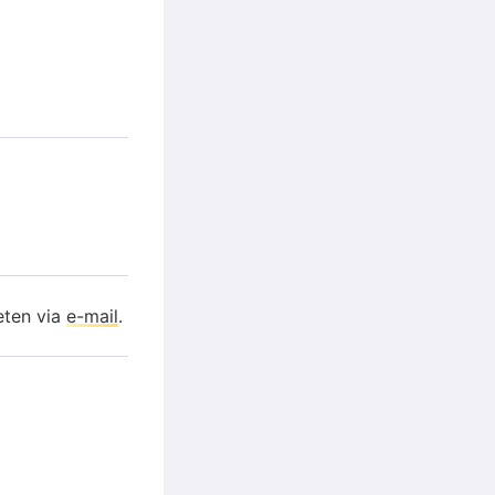
eten via
e-mail
.