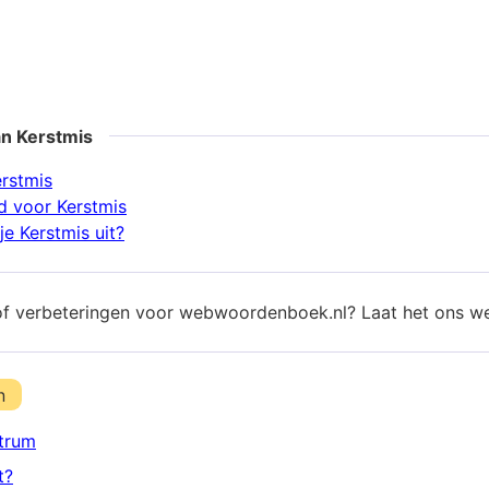
an Kerstmis
erstmis
 voor Kerstmis
e Kerstmis uit?
of verbeteringen voor webwoordenboek.nl? Laat het ons w
n
trum
t?