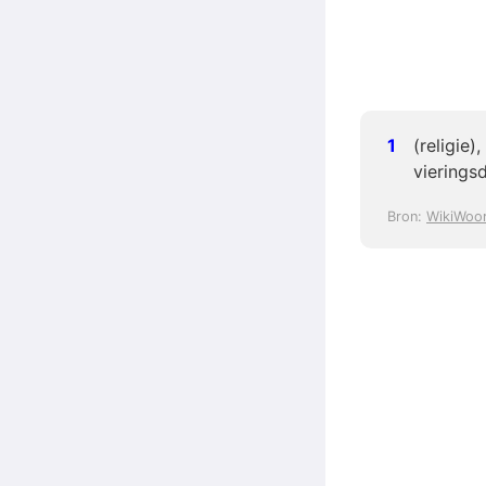
(religie
vieringsd
Bron:
WikiWoo