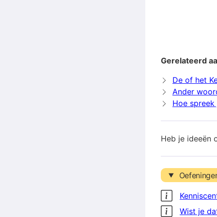
Gerelateerd a
De of het K
Ander woord
Hoe spreek j
Heb je ideeën 
Oefeninge
Kenniscen
Wist je da