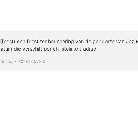
), (feest) een feest ter herinnering van de geboorte van Jez
atum die verschilt per christelijke traditie
rdenboek
,
CC BY-SA 3.0
.