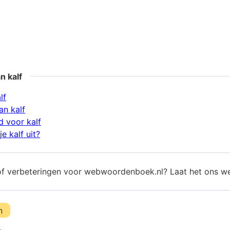
n kalf
lf
n kalf
 voor kalf
e kalf uit?
of verbeteringen voor webwoordenboek.nl? Laat het ons w
n