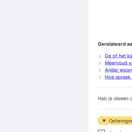
Gerelateerd aa
De of het ka
Meervoud va
Ander woord
Hoe spreek j
Heb je ideeën 
Oefeninge