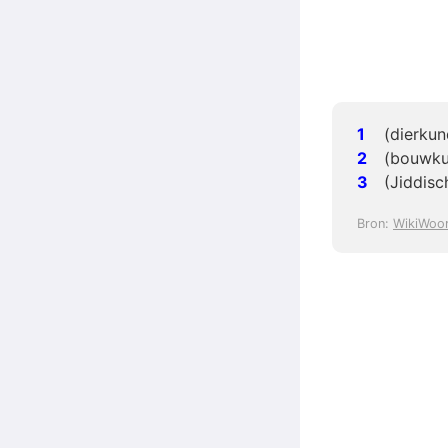
(dierkun
(bouwkun
(Jiddis
Bron:
WikiWoo