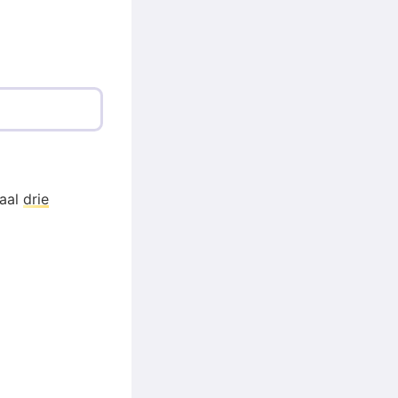
taal
drie