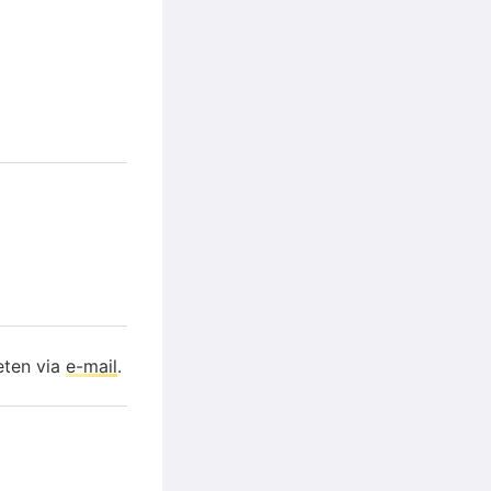
eten via
e-mail
.