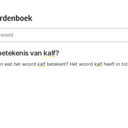
 betekenis van
kalf
?
en wat het woord
kalf
betekent? Het woord
kalf
heeft in to