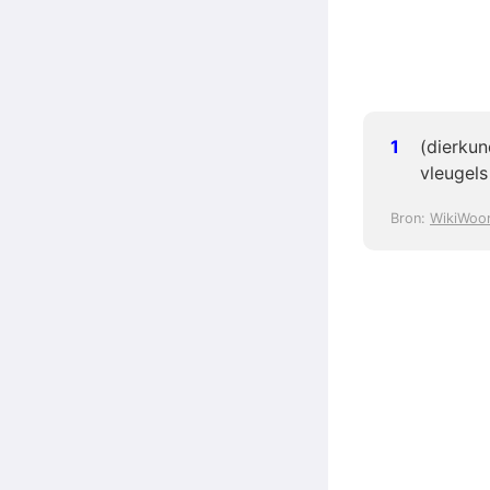
(dierkun
vleugels
Bron:
WikiWoo