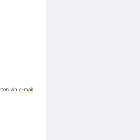
eten via
e-mail
.