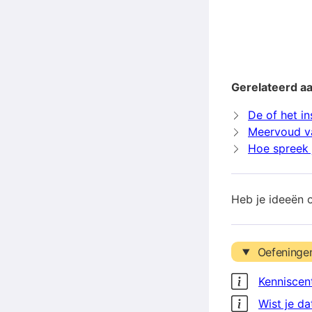
Gerelateerd aa
De of het in
Meervoud va
Hoe spreek j
Heb je ideeën 
Oefeninge
Kenniscen
Wist je da