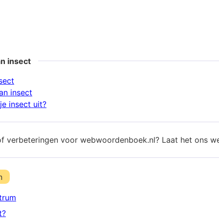
n insect
sect
n insect
e insect uit?
of verbeteringen voor webwoordenboek.nl? Laat het ons w
n
trum
t?