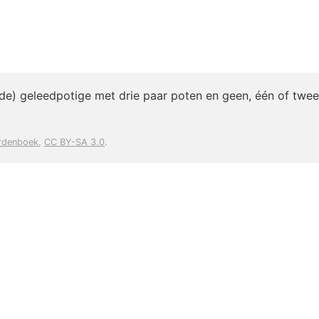
de) geleedpotige met drie paar poten en geen, één of twee
rdenboek
,
CC BY-SA 3.0
.