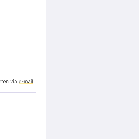
eten via
e-mail
.