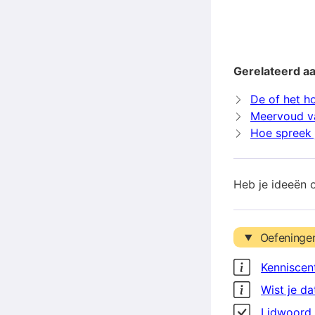
Gerelateerd a
De of het h
Meervoud v
Hoe spreek 
Heb je ideeën 
Oefeninge
Kenniscen
Wist je da
Lidwoord 