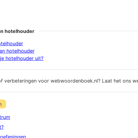
an hotelhouder
otelhouder
an hotelhouder
je hotelhouder uit?
of verbeteringen voor webwoordenboek.nl? Laat het ons w
n
trum
t?
oefeningen