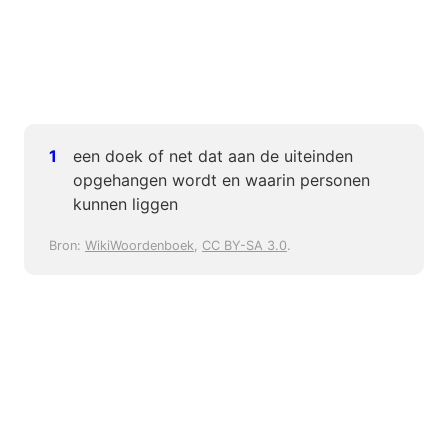
een doek of net dat aan de uiteinden
opgehangen wordt en waarin personen
kunnen liggen
Bron:
WikiWoordenboek
,
CC BY-SA 3.0
.