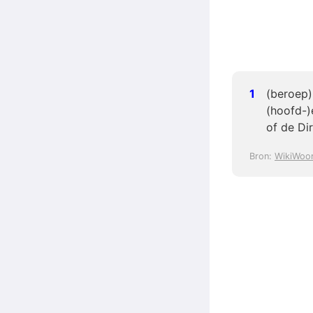
(beroep)
(hoofd-)
of de Di
Bron:
WikiWoo