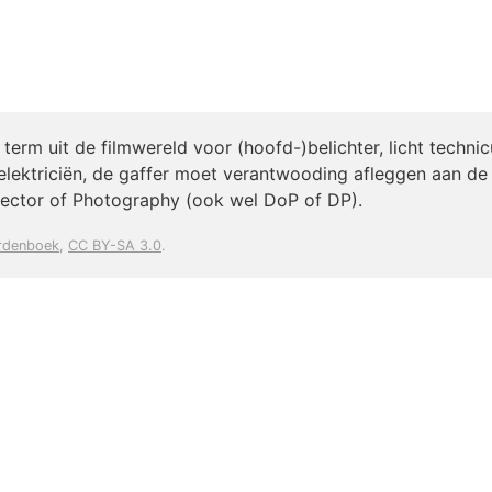
 term uit de filmwereld voor (hoofd-)belichter, licht techni
elektriciën, de gaffer moet verantwooding afleggen aan 
rector of Photography (ook wel DoP of DP).
rdenboek
,
CC BY-SA 3.0
.