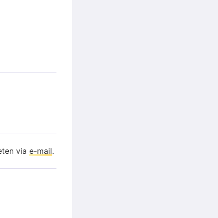
eten via
e-mail
.