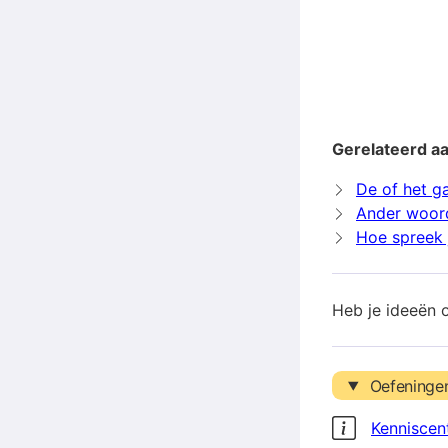
Gerelateerd aa
De of het ga
Ander woord
Hoe spreek j
Heb je ideeën 
Oefeninge
Kenniscen