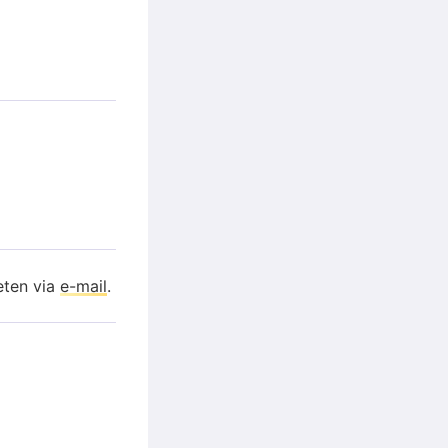
eten via
e-mail
.