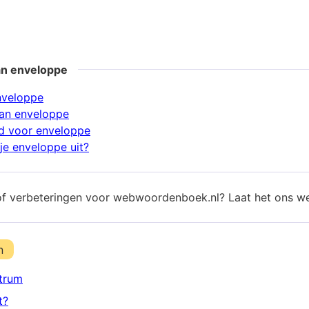
an enveloppe
nveloppe
an enveloppe
d voor enveloppe
je enveloppe uit?
of verbeteringen voor webwoordenboek.nl? Laat het ons w
n
trum
t?