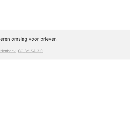
ieren omslag voor brieven
rdenboek
,
CC BY-SA 3.0
.