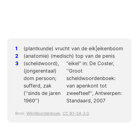
(plantkunde) vrucht van de eik|eikenboom
(anatomie) (medisch) top van de penis
(scheldwoord),
"eikel" in: De Coster,
(jongerentaal)
''Groot
dom persoon;
scheldwoordenboek:
sufferd, zak
van apenkont tot
(''sinds de jaren
zweefteef'', Antwerpen:
1960'')
Standaard, 2007
Bron:
WikiWoordenboek
,
CC BY-SA 3.0
.