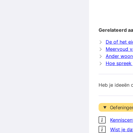
Gerelateerd aa
De of het ei
Meervoud va
Ander woord
Hoe spreek j
Heb je ideeën 
Oefeninge
Kenniscen
Wist je da