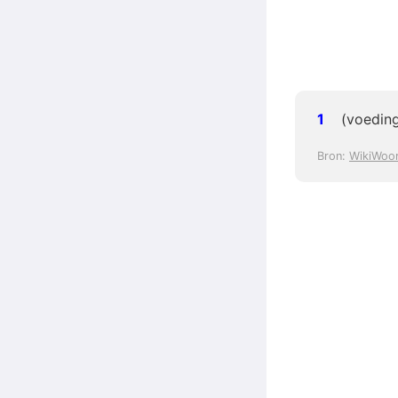
(voeding
Bron:
WikiWoo