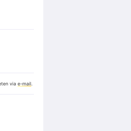
eten via
e-mail
.