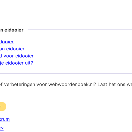
n eidooier
dooier
n eidooier
 voor eidooier
e eidooier uit?
of verbeteringen voor webwoordenboek.nl? Laat het ons w
n
trum
t?