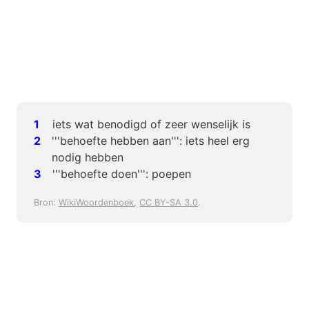
iets wat benodigd of zeer wenselijk is
'''behoefte hebben aan''': iets heel erg
nodig hebben
'''behoefte doen''': poepen
Bron:
WikiWoordenboek
,
CC BY-SA 3.0
.