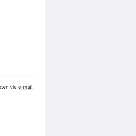
eten via
e-mail
.