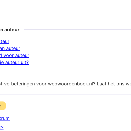
an auteur
uteur
an auteur
 voor auteur
e auteur uit?
of verbeteringen voor webwoordenboek.nl? Laat het ons w
n
trum
t?