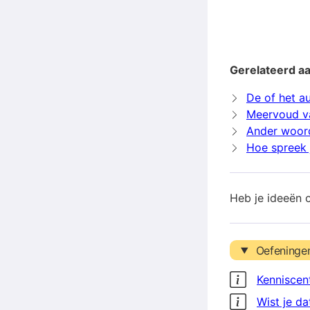
Gerelateerd a
De of het a
Meervoud v
Ander woord
Hoe spreek j
Heb je ideeën 
Oefeninge
Kenniscen
Wist je da