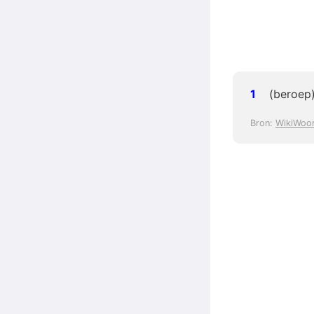
(beroep)
Bron:
WikiWoo