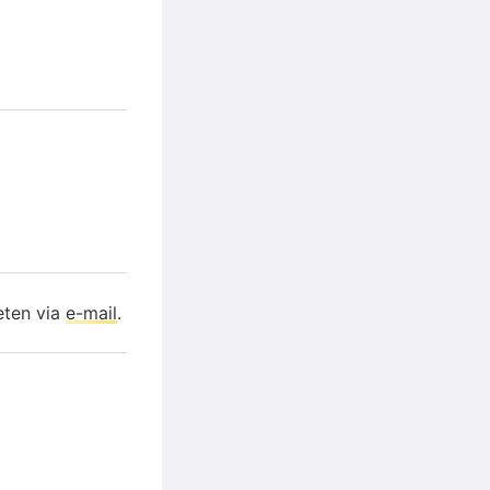
eten via
e-mail
.