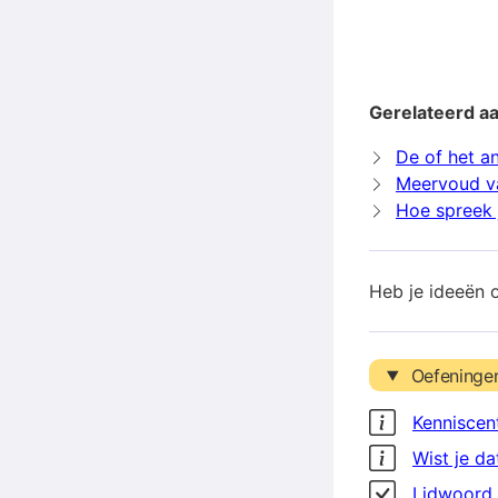
Gerelateerd aa
De of het an
Meervoud va
Hoe spreek j
Heb je ideeën 
Oefeninge
Kenniscen
Wist je da
Lidwoord 