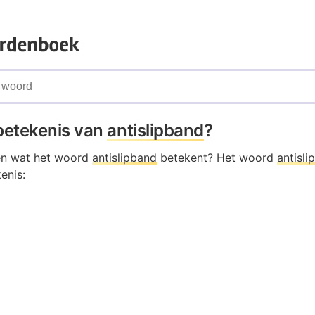
 betekenis van
antislipband
?
en wat het woord
antislipband
betekent? Het woord
antisli
enis: