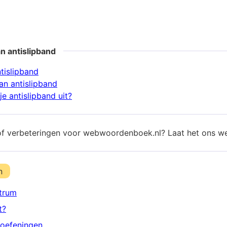
n antislipband
tislipband
n antislipband
e antislipband uit?
of verbeteringen voor webwoordenboek.nl? Laat het ons w
n
trum
t?
oefeningen