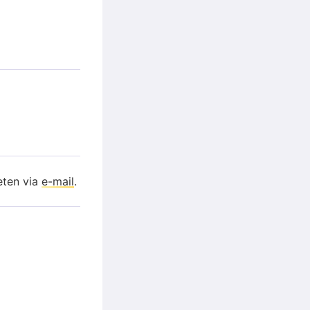
eten via
e-mail
.