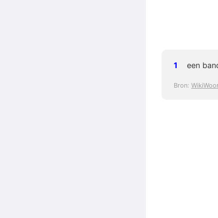
een band
Bron:
WikiWoo