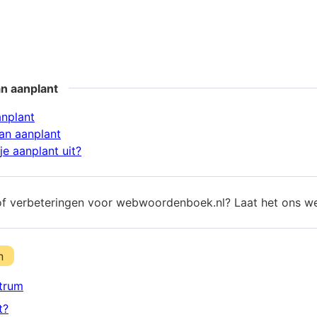
n aanplant
anplant
an aanplant
e aanplant uit?
of verbeteringen voor webwoordenboek.nl? Laat het ons w
n
trum
t?