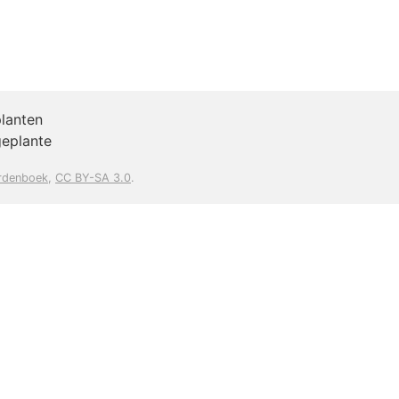
planten
geplante
rdenboek
,
CC BY-SA 3.0
.