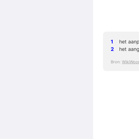
het aan
het aan
Bron:
WikiWoo