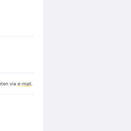
eten via
e-mail
.