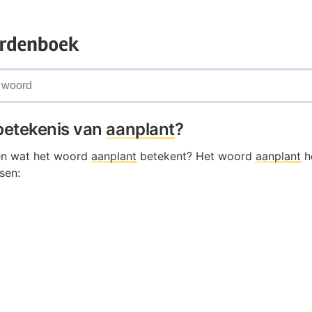
 betekenis van
aanplant
?
en wat het woord
aanplant
betekent? Het woord
aanplant
he
sen: