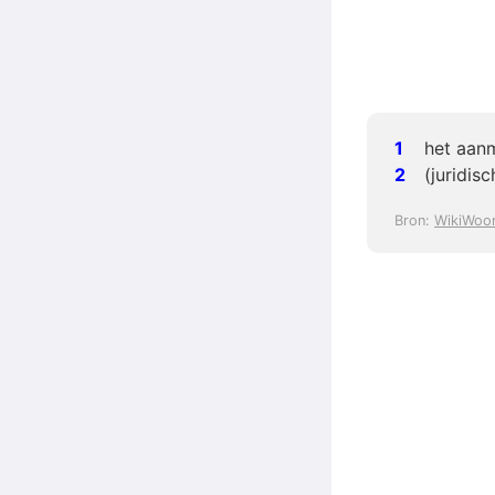
het aan
(juridis
Bron:
WikiWoo