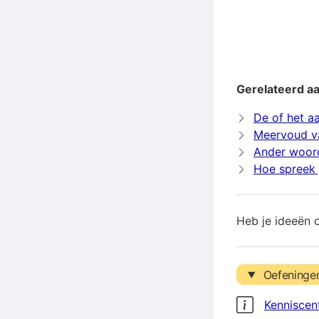
Gerelateerd a
De of het a
Meervoud v
Ander woor
Hoe spreek 
Heb je ideeën 
Oefeninge
Kenniscen