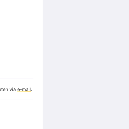
eten via
e-mail
.