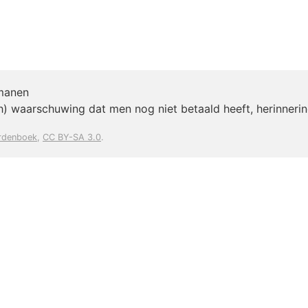
manen
ch) waarschuwing dat men nog niet betaald heeft, herinneri
rdenboek
,
CC BY-SA 3.0
.