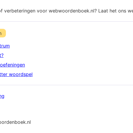
of verbeteringen voor webwoordenboek.nl? Laat het ons w
n
trum
t?
oefeningen
etter woordspel
ng
ordenboek.nl