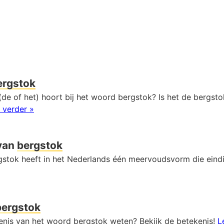
ergstok
de of het) hoort bij het woord bergstok? Is het de bergsto
 verder »
van
bergstok
stok heeft in het Nederlands één meervoudsvorm die eind
bergstok
kenis van het woord bergstok weten? Bekijk de betekenis!
L