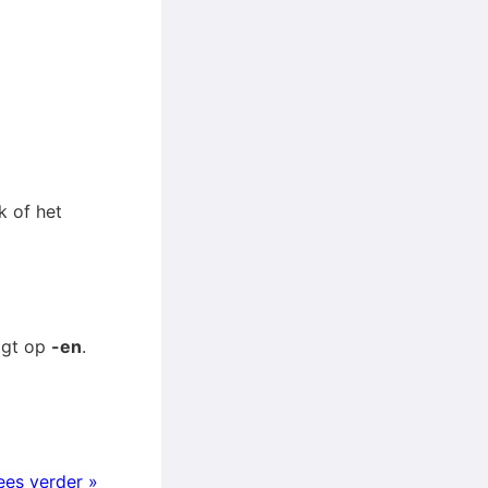
k of het
igt op
-en
.
ees verder »