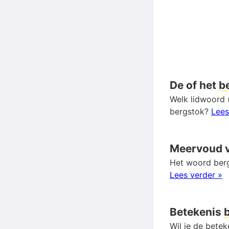
De of het
b
Welk lidwoord (
bergstok?
Lees
Meervoud 
Het woord berg
Lees verder »
Betekenis
Wil je de bete