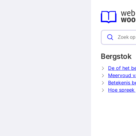
Bergstok
De of het b
Meervoud v
Betekenis b
Hoe spreek 