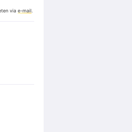
eten via
e-mail
.