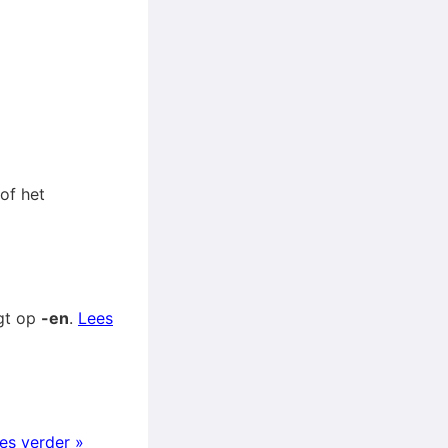
of het
igt op
-en
.
Lees
es verder »