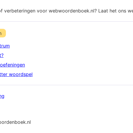
of verbeteringen voor webwoordenboek.nl? Laat het ons w
n
trum
t?
oefeningen
etter woordspel
ng
ordenboek.nl