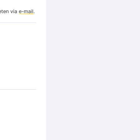
eten via
e-mail
.