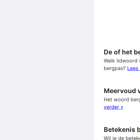
De of het
b
Welk lidwoord (
bergpas?
Lees 
Meervoud 
Het woord berg
verder »
Betekenis
Wil je de bete