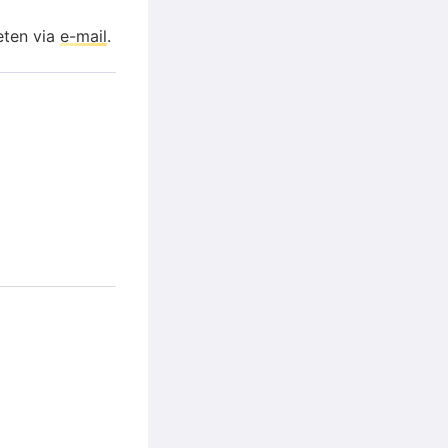
eten via
e-mail
.