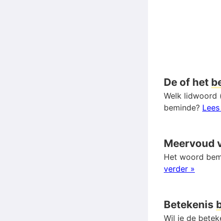
De of het
b
Welk lidwoord 
beminde?
Lees
Meervoud 
Het woord bemi
verder »
Betekenis
Wil je de bete