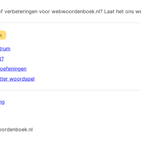
of verbeteringen voor webwoordenboek.nl? Laat het ons w
n
trum
t?
oefeningen
etter woordspel
ng
ordenboek.nl