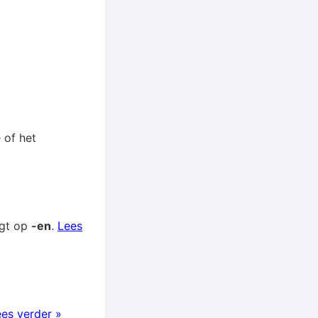
 of het
igt op
-en
.
Lees
es verder »