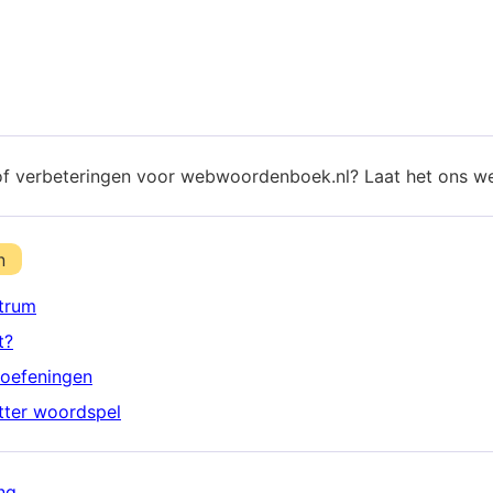
of verbeteringen voor webwoordenboek.nl? Laat het ons w
n
trum
t?
oefeningen
etter woordspel
ng