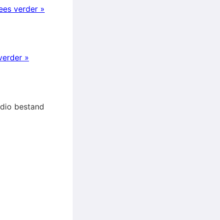
ees verder »
verder »
audio bestand