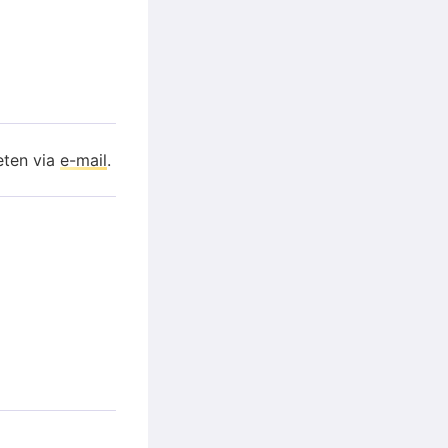
eten via
e-mail
.