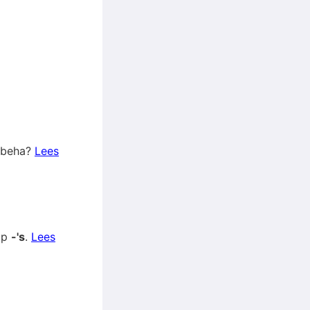
t beha?
Lees
op
-'s
.
Lees