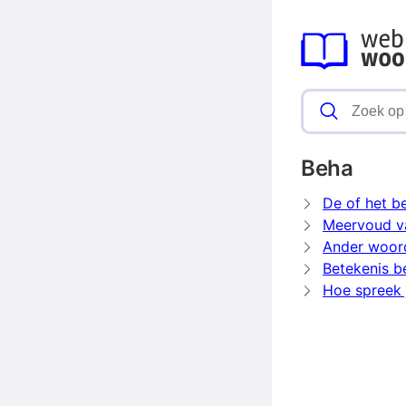
Beha
De of het b
Meervoud v
Ander woor
Betekenis b
Hoe spreek 