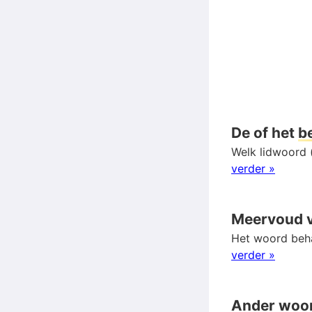
De of het
b
Welk lidwoord 
verder »
Meervoud 
Het woord beha
verder »
Ander woo