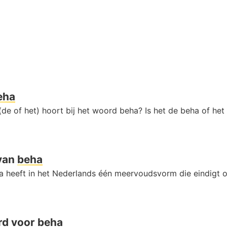
eha
(de of het) hoort bij het woord beha? Is het de beha of he
van
beha
 heeft in het Nederlands één meervoudsvorm die eindigt 
rd voor
beha