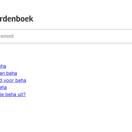
eha
an beha
d voor beha
eha
je beha uit?