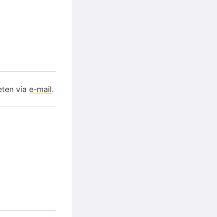
eten via
e-mail
.