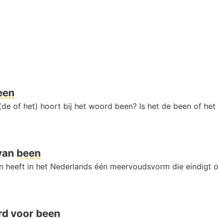
een
(de of het) hoort bij het woord been? Is het de been of he
van
been
 heeft in het Nederlands één meervoudsvorm die eindigt 
rd voor
been