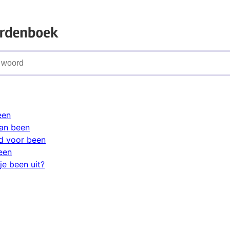
een
an been
d voor been
een
je been uit?