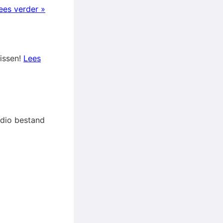
ees verder »
nissen!
Lees
audio bestand