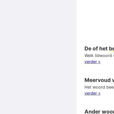
De of het
b
Welk lidwoord 
verder »
Meervoud 
Het woord been
verder »
Ander woo