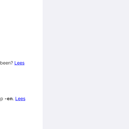
t been?
Lees
op
-en
.
Lees