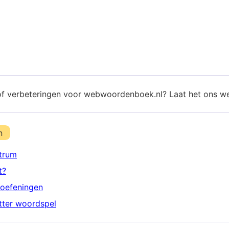
of verbeteringen voor webwoordenboek.nl? Laat het ons w
n
trum
t?
oefeningen
etter woordspel