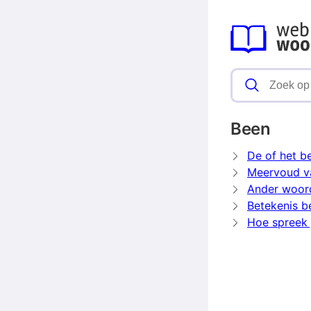
Been
De of het b
Meervoud v
Ander woor
Betekenis b
Hoe spreek 