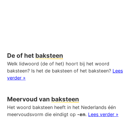
De of het
baksteen
Welk lidwoord (de of het) hoort bij het woord
baksteen? Is het de baksteen of het baksteen?
Lees
verder »
Meervoud van
baksteen
Het woord baksteen heeft in het Nederlands één
meervoudsvorm die eindigt op
-en
.
Lees verder »