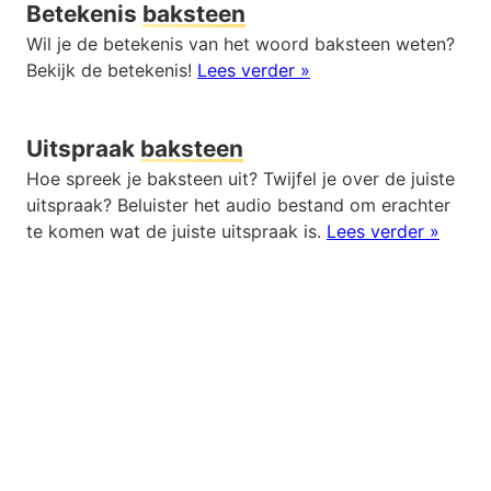
Betekenis
baksteen
Wil je de betekenis van het woord baksteen weten?
Bekijk de betekenis!
Lees verder »
Uitspraak
baksteen
Hoe spreek je baksteen uit? Twijfel je over de juiste
uitspraak? Beluister het audio bestand om erachter
te komen wat de juiste uitspraak is.
Lees verder »