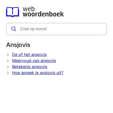
Ansjovis
De of het ansjovis
Meervoud van ansjovis
Betekenis ansjovis
Hoe spreek je ansjovis uit?