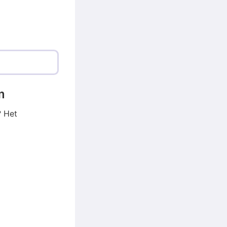
m
? Het