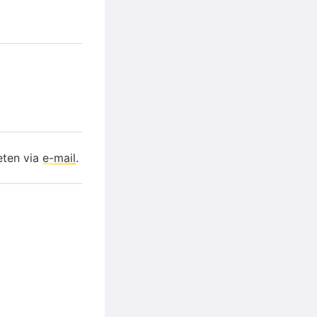
eten via
e-mail
.