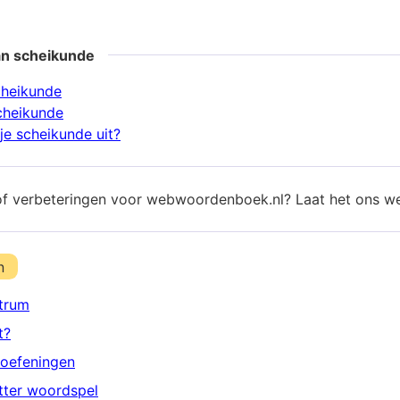
an scheikunde
cheikunde
cheikunde
je scheikunde uit?
of verbeteringen voor webwoordenboek.nl? Laat het ons w
n
trum
t?
oefeningen
etter woordspel