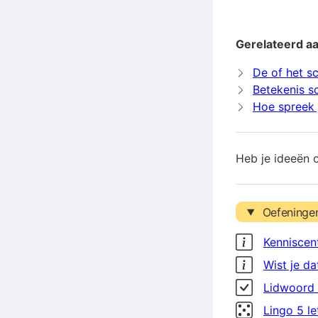
Gerelateerd a
De of het s
Betekenis s
Hoe spreek 
Heb je ideeën 
Oefeninge
Kenniscen
Wist je da
Lidwoord 
Lingo 5 l