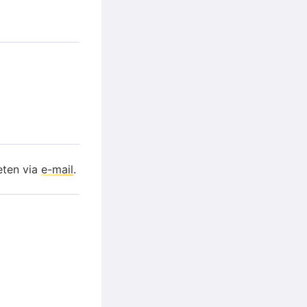
eten via
e-mail
.