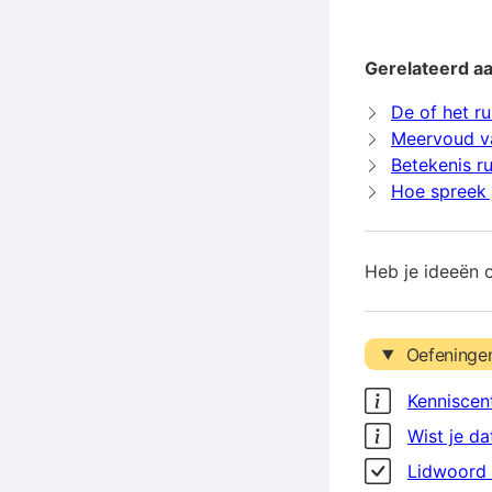
Gerelateerd a
De of het r
Meervoud v
Betekenis r
Hoe spreek 
Heb je ideeën 
Oefeninge
Kenniscen
Wist je da
Lidwoord 