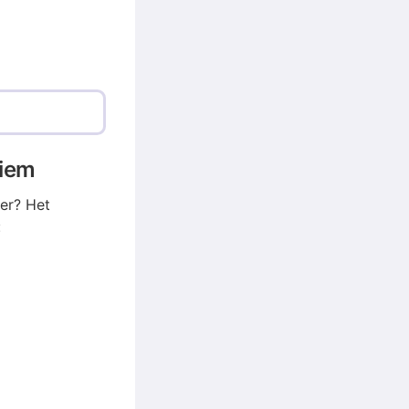
niem
er? Het
: