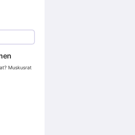
emen
rat? Muskusrat