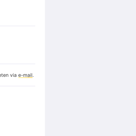
eten via
e-mail
.