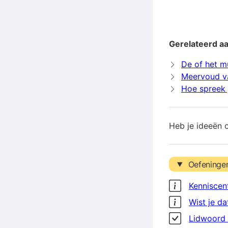
Gerelateerd a
De of het m
Meervoud v
Hoe spreek 
Heb je ideeën 
Oefeninge
Kenniscen
Wist je da
Lidwoord 