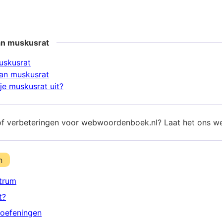
an muskusrat
uskusrat
an muskusrat
je muskusrat uit?
of verbeteringen voor webwoordenboek.nl? Laat het ons w
n
trum
t?
oefeningen