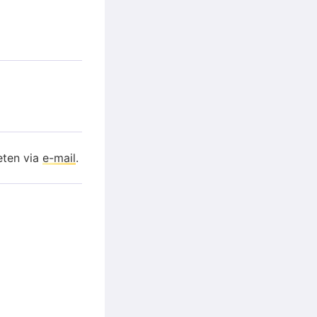
eten via
e-mail
.