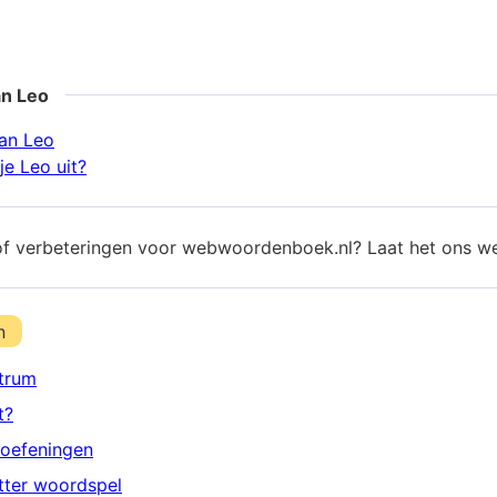
an Leo
an Leo
je Leo uit?
of verbeteringen voor webwoordenboek.nl? Laat het ons w
n
trum
t?
oefeningen
etter woordspel