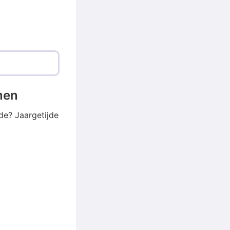
emen
de? Jaargetijde