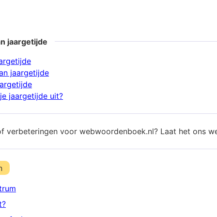
n jaargetijde
argetijde
n jaargetijde
argetijde
e jaargetijde uit?
of verbeteringen voor webwoordenboek.nl? Laat het ons w
n
trum
t?