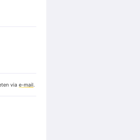
eten via
e-mail
.