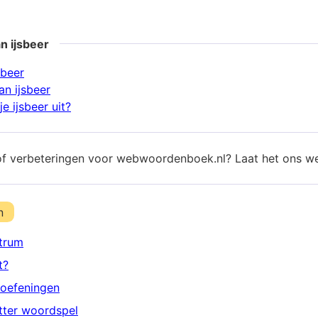
n ijsbeer
sbeer
n ijsbeer
e ijsbeer uit?
of verbeteringen voor webwoordenboek.nl? Laat het ons w
n
trum
t?
oefeningen
etter woordspel