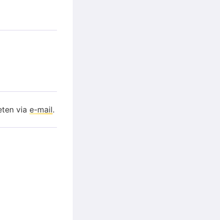
eten via
e-mail
.