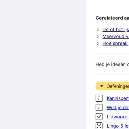
Gerelateerd aa
De of het ij
Meervoud va
Hoe spreek j
Heb je ideeën 
Oefeninge
Kenniscen
Wist je da
Lidwoord 
Lingo 5 l