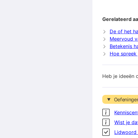
Gerelateerd a
De of het h
Meervoud v
Betekenis h
Hoe spreek 
Heb je ideeën 
Oefeninge
Kenniscen
Wist je da
Lidwoord 