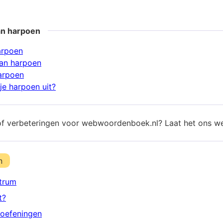
an harpoen
arpoen
an harpoen
arpoen
je harpoen uit?
of verbeteringen voor webwoordenboek.nl? Laat het ons w
n
trum
t?
oefeningen