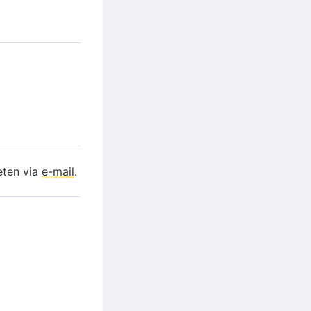
eten via
e-mail
.