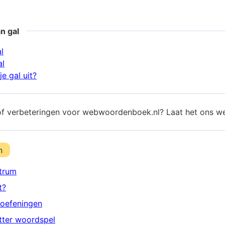
n gal
l
al
e gal uit?
of verbeteringen voor webwoordenboek.nl? Laat het ons w
n
trum
t?
oefeningen
etter woordspel