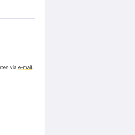
eten via
e-mail
.