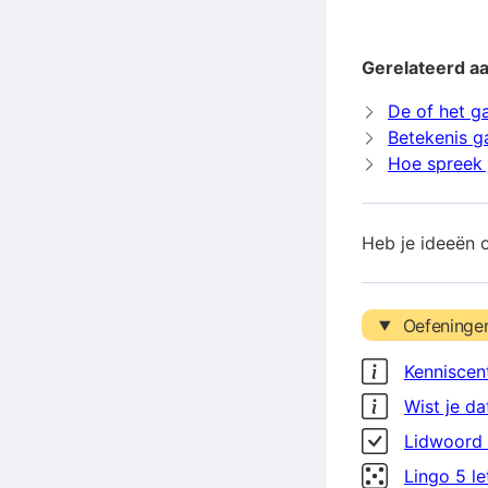
Gerelateerd aa
De of het ga
Betekenis g
Hoe spreek j
Heb je ideeën 
Oefeninge
Kenniscen
Wist je da
Lidwoord 
Lingo 5 l