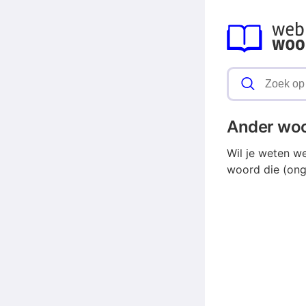
Ander wo
Wil je weten w
woord die (onge