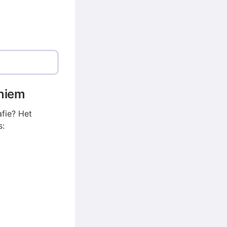
oniem
fie? Het
s: