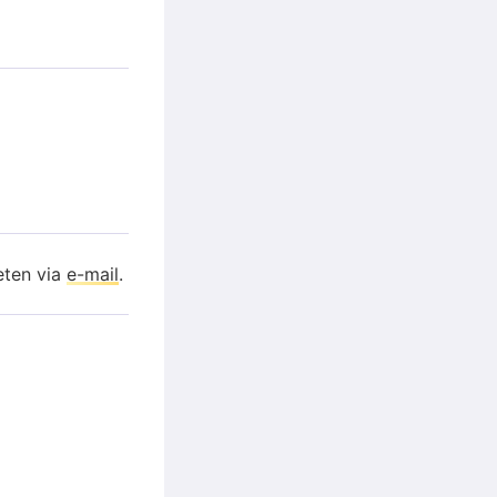
eten via
e-mail
.